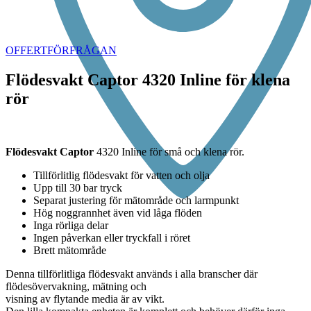
Click to enlarge
OFFERTFÖRFRÅGAN
Flödesvakt Captor 4320 Inline för klena
rör
Flödesvakt Captor
4320 Inline för små och klena rör.
Tillförlitlig flödesvakt för vatten och olja
Upp till 30 bar tryck
Separat justering för mätområde och larmpunkt
Hög noggrannhet även vid låga flöden
Inga rörliga delar
Ingen påverkan eller tryckfall i röret
Brett mätområde
Denna tillförlitliga flödesvakt används i alla branscher där
flödesövervakning, mätning och
visning av flytande media är av vikt.