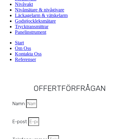
Nivåvakt
Nivåmätare & nivågivare
Läckagelarm & vätskelarm
Godstjockleksmätare
Trycktransmittrar
Panelinstrument
Start
Om Oss
Kontakta Oss
Referenser
OFFERTFÖRFRÅGAN
Namn
E-post