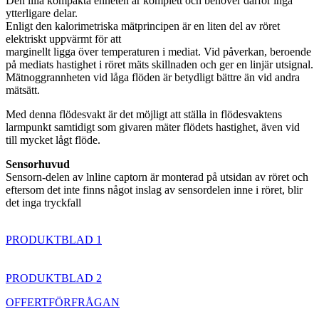
Den lilla kompakta enheten är komplett och behöver därför inga
ytterligare delar.
Enligt den kalorimetriska mätprincipen är en liten del av röret
elektriskt uppvärmt för att
marginellt ligga över temperaturen i mediat. Vid påverkan, beroende
på mediats hastighet i röret mäts skillnaden och ger en linjär utsignal.
Mätnoggrannheten vid låga flöden är betydligt bättre än vid andra
mätsätt.
Med denna flödesvakt är det möjligt att ställa in flödesvaktens
larmpunkt samtidigt som givaren mäter flödets hastighet, även vid
till mycket lågt flöde.
Sensorhuvud
Sensorn-delen av lnline captorn är monterad på utsidan av röret och
eftersom det inte finns något inslag av sensordelen inne i röret, blir
det inga tryckfall
PRODUKTBLAD 1
PRODUKTBLAD 2
OFFERTFÖRFRÅGAN