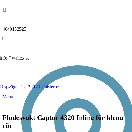
+4640152525
info@wallox.se
Bispvägen 12
239 41 Falsterbo
Menu
Flödesvakt Captor 4320 Inline för klena
rör